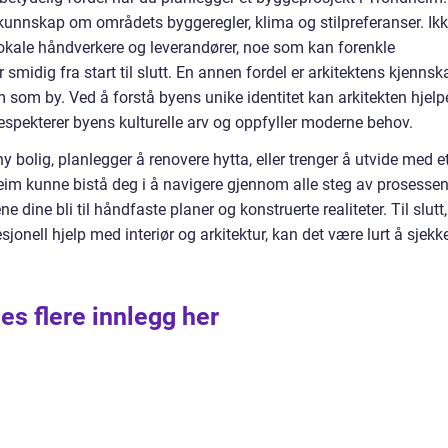
 kunnskap om områdets byggeregler, klima og stilpreferanser. Ik
 lokale håndverkere og leverandører, noe som kan forenkle
 smidig fra start til slutt. En annen fordel er arkitektens kjennsk
 som by. Ved å forstå byens unike identitet kan arkitekten hjelp
espekterer byens kulturelle arv og oppfyller moderne behov.
 bolig, planlegger å renovere hytta, eller trenger å utvide med e
dheim kunne bistå deg i å navigere gjennom alle steg av prosessen
dine bli til håndfaste planer og konstruerte realiteter. Til slutt,
jonell hjelp med interiør og arkitektur, kan det være lurt å sjekk
es flere innlegg her