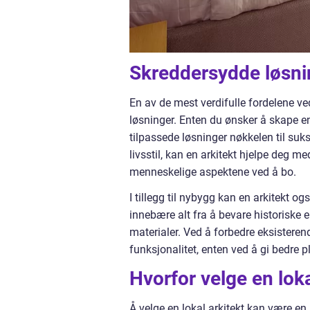
Skreddersydde løsning
En av de mest verdifulle fordelene v
løsninger. Enten du ønsker å skape en u
tilpassede løsninger nøkkelen til suks
livsstil, kan en arkitekt hjelpe deg m
menneskelige aspektene ved å bo.
I tillegg til nybygg kan en arkitekt o
innebære alt fra å bevare historiske 
materialer. Ved å forbedre eksisterend
funksjonalitet, enten ved å gi bedre p
Hvorfor velge en lok
Å velge en lokal arkitekt kan være en