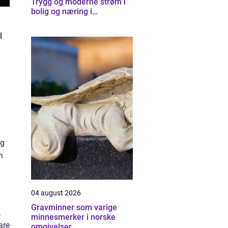
Trygg og moderne strøm i
bolig og næring i
Trondheim
l
eg
n
04 august 2026
Gravminner som varige
.
minnesmerker i norske
are
omgivelser