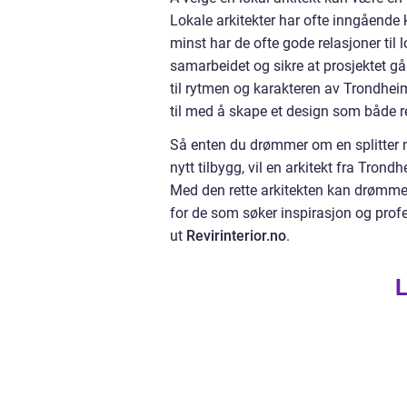
Lokale arkitekter har ofte inngående
minst har de ofte gode relasjoner til
samarbeidet og sikre at prosjektet går
til rytmen og karakteren av Trondheim
til med å skape et design som både r
Så enten du drømmer om en splitter ny
nytt tilbygg, vil en arkitekt fra Tron
Med den rette arkitekten kan drømmene 
for de som søker inspirasjon og profes
ut
Revirinterior.no
.
L