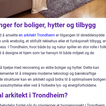
er for boliger, hytter og tilbygg
ed å ansette
en arkitekt Trondheim
er tilgangen til skreddersydde
nik enebolig, et stilfullt rekkehus eller et funksjonelt tilbygg, er
ess. I Trondheim, hvor både by og natur spiller en stor rolle i fol
ed å designe et hjem som tar hensyn til både miljøet og de
gså hjelpe med renovering av eldre boliger og hytter. Dette kan
elementer til å integrere moderne teknologi og bærekraftige
e strukturer kan en arkitekt også bidra til å optimalisere boligen
lassutnyttelse eller ved å forbedre lys- og energiforholdene.
al arkitekt i Trondheim?
 betydelig fordel når du planlegger et byggeprosjekt i Trondheim.