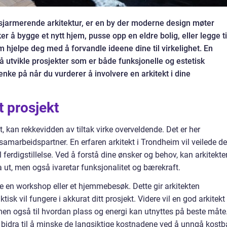
 sjarmerende arkitektur, er en by der moderne design møter
er å bygge et nytt hjem, pusse opp en eldre bolig, eller legge ti
im hjelpe deg med å forvandle ideene dine til virkelighet. En
l å utvikle prosjekter som er både funksjonelle og estetisk
enke på når du vurderer å involvere en arkitekt i dine
tt prosjekt
, kan rekkevidden av tiltak virke overveldende. Det er her
amarbeidspartner. En erfaren arkitekt i Trondheim vil veilede d
 ferdigstillelse. Ved å forstå dine ønsker og behov, kan arkitekte
 ut, men også ivaretar funksjonalitet og bærekraft.
fte en workshop eller et hjemmebesøk. Dette gir arkitekten
isk vil fungere i akkurat ditt prosjekt. Videre vil en god arkitekt
, men også til hvordan plass og energi kan utnyttes på beste måte
bidra til å minske de langsiktige kostnadene ved å unngå kostb