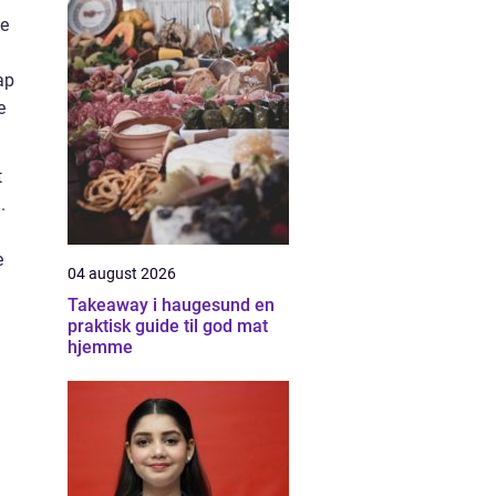
ke
ap
e
t
.
e
04 august 2026
Takeaway i haugesund en
praktisk guide til god mat
hjemme