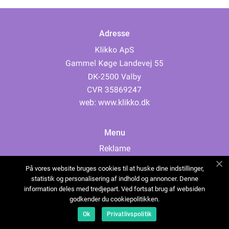
Adresse
web:
www.klikko.dk
Menu
Reklame
Om oss
På vores website bruges cookies til at huske dine indstillinger,
Cookies
statistik og personalisering af indhold og annoncer. Denne
information deles med tredjepart. Ved fortsat brug af websiden
Kontakt Oss
godkender du cookiepolitikken.
Sitemap
Ok
Privatlivspolitik