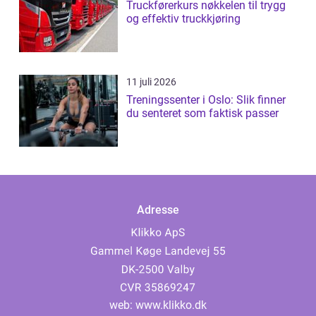
Truckførerkurs nøkkelen til trygg
og effektiv truckkjøring
11 juli 2026
Treningssenter i Oslo: Slik finner
du senteret som faktisk passer
Adresse
web:
www.klikko.dk