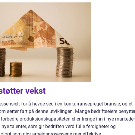
støtter vekst
 essensielt for å hevde seg i en konkurransepreget bransje, og et
m setter fart på denne utviklingen. Mange bedriftseiere benytte
r, forbedre produksjonskapasiteten eller trenge inn i nye markeder
 nye talenter, som gir bedriften verdifulle ferdigheter og
eknologi som gjør arbeidsprosessene mer effektive.