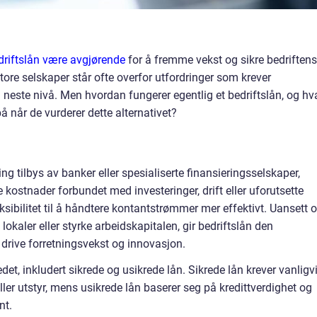
driftslån være avgjørende
for å fremme vekst og sikre bedriftens
re selskaper står ofte overfor utfordringer som krever
 neste nivå. Men hvordan fungerer egentlig et bedriftslån, og hv
 når de vurderer dette alternativet?
ing tilbys av banker eller spesialiserte finansieringsselskaper,
ke kostnader forbundet med investeringer, drift eller uforutsette
fleksibilitet til å håndtere kontantstrømmer mer effektivt. Uansett
 lokaler eller styrke arbeidskapitalen, gir bedriftslån den
drive forretningsvekst og innovasjon.
edet, inkludert sikrede og usikrede lån. Sikrede lån krever vanligv
ler utstyr, mens usikrede lån baserer seg på kredittverdighet og
nt.