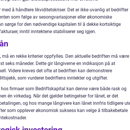
 med å håndtere likviditetskriser. Det er ikke uvanlig at bedrifter
 enten som følge av sesongvariasjoner eller økonomiske
 lån sørge for den nødvendige kapitalen til å dekke kortsiktige
kturaer, inntil inntektene stabiliserer seg igjen.
lån
ån, må en rekke kriterier oppfylles. Den aktuelle bedriften må være
inst seks måneder. Dette gir långiverne en indikasjon på at
ell. Videre kreves det ofte at bedriften kan demonstrere
ttsjekk, som vurderer bedriftens inntekter og utgifter.
hos firmaer som Bedriftskapital kan denne være både rask og
nen én virkedag. Når det gjelder betingelser for lånet, er det
kebetalingen, og hos mange långivere kan lånet innfris tidligere ut
rifter som opplever økonomisk suksess kan velge å tilbakebetale
entekostnader.
tegisk investering