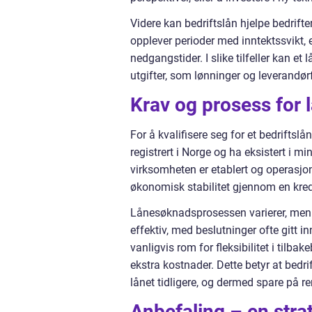
Videre kan bedriftslån hjelpe bedrifter
opplever perioder med inntektssvikt,
nedgangstider. I slike tilfeller kan et
utgifter, som lønninger og leverandørfa
Krav og prosess for 
For å kvalifisere seg for et bedriftsl
registrert i Norge og ha eksistert i m
virksomheten er etablert og operasjon
økonomisk stabilitet gjennom en kredi
Lånesøknadsprosessen varierer, men 
effektiv, med beslutninger ofte gitt in
vanligvis rom for fleksibilitet i tilba
ekstra kostnader. Dette betyr at bed
lånet tidligere, og dermed spare på r
Anbefaling – en stra