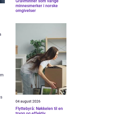
Gravminner som varige
minnesmerker i norske
omgivelser
a
 om
is
04 august 2026
Flyttebyrå: Nøkkelen til en
trygg og effektiv