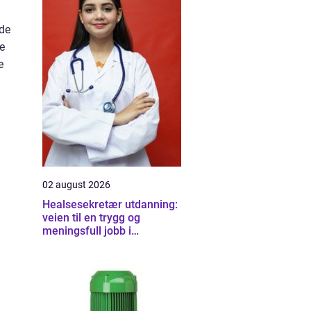
 de
De
e
02 august 2026
Healsesekretær utdanning:
veien til en trygg og
meningsfull jobb i
helsevesenet