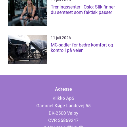
Treningssenter i Oslo: Slik finner
du senteret som faktisk passer
11 juli 2026
MC-sadler for bedre komfort og
kontroll på veien
Adresse