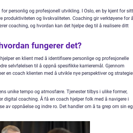
or personlig og profesjonell utvikling. I Oslo, en by kjent for sitt
 produktiviteten og livskvaliteten. Coaching gir verktøyene for 
r coaching, og hvordan kan det hjelpe deg til å realisere ditt
 hvordan fungerer det?
jelper en klient med å identifisere personlige og profesjonelle
edre selvfølelsen til å oppnå spesifikke karrieremål. Gjennom
per en coach klienten med å utvikle nye perspektiver og strategie
ens unike tempo og atmosfære. Tjenester tilbys i ulike former,
ler digital coaching. Å få en coach hjelper folk med å navigere i
else av oppnåelse og indre ro. Det handler om å ta grep om sin e