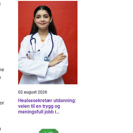
g
ne
a
02 august 2026
Healsesekretær utdanning:
or
veien til en trygg og
meningsfull jobb i
helsevesenet
u