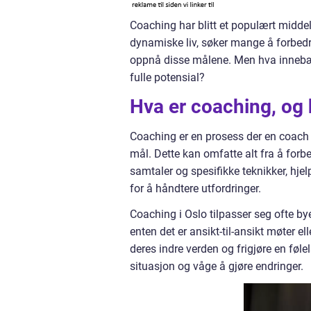
Coaching har blitt et populært middel f
dynamiske liv, søker mange å forbedre
oppnå disse målene. Men hva innebære
fulle potensial?
Hva er coaching, og
Coaching er en prosess der en coach h
mål. Dette kan omfatte alt fra å forb
samtaler og spesifikke teknikker, hjel
for å håndtere utfordringer.
Coaching i Oslo tilpasser seg ofte by
enten det er ansikt-til-ansikt møter el
deres indre verden og frigjøre en føl
situasjon og våge å gjøre endringer.