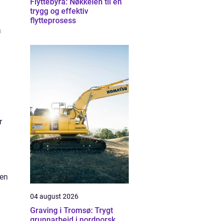
Flyttebyrå: Nøkkelen til en
trygg og effektiv
flytteprosess
å
r
gen
04 august 2026
Graving i Tromsø: Trygt
grunnarbeid i nordnorsk