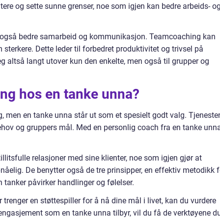
ere og sette sunne grenser, noe som igjen kan bedre arbeids- o
ng også bedre samarbeid og kommunikasjon. Teamcoaching kan
sterkere. Dette leder til forbedret produktivitet og trivsel på
g altså langt utover kun den enkelte, men også til grupper og
ing hos en tanke unna?
, men en tanke unna står ut som et spesielt godt valg. Tjeneste
 behov og gruppers mål. Med en personlig coach fra en tanke unn
litsfulle relasjoner med sine klienter, noe som igjen gjør at
pnåelig. De benytter også de tre prinsipper, en effektiv metodikk f
 tanker påvirker handlinger og følelser.
r trenger en støttespiller for å nå dine mål i livet, kan du vurdere
engasjement som en tanke unna tilbyr, vil du få de verktøyene d