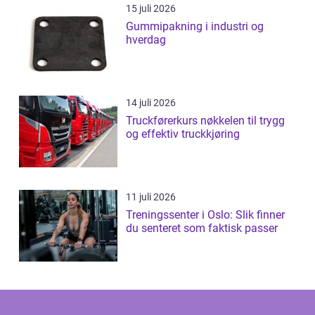
15 juli 2026
Gummipakning i industri og
hverdag
14 juli 2026
Truckførerkurs nøkkelen til trygg
og effektiv truckkjøring
11 juli 2026
Treningssenter i Oslo: Slik finner
du senteret som faktisk passer