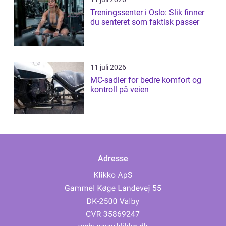
Treningssenter i Oslo: Slik finner
du senteret som faktisk passer
11 juli 2026
MC-sadler for bedre komfort og
kontroll på veien
Adresse