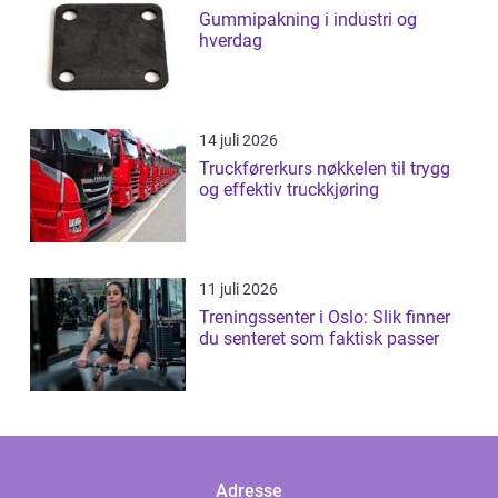
Gummipakning i industri og
hverdag
14 juli 2026
Truckførerkurs nøkkelen til trygg
og effektiv truckkjøring
11 juli 2026
Treningssenter i Oslo: Slik finner
du senteret som faktisk passer
Adresse