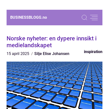
BUSINESSBLOGG.
no
Norske nyheter: en dypere innsikt i
medielandskapet
inspiration
15 april 2025
Silje Elise Johansen