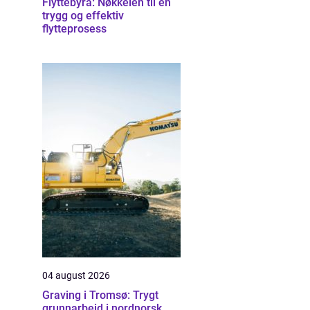
Flyttebyrå: Nøkkelen til en
trygg og effektiv
flytteprosess
04 august 2026
Graving i Tromsø: Trygt
grunnarbeid i nordnorsk