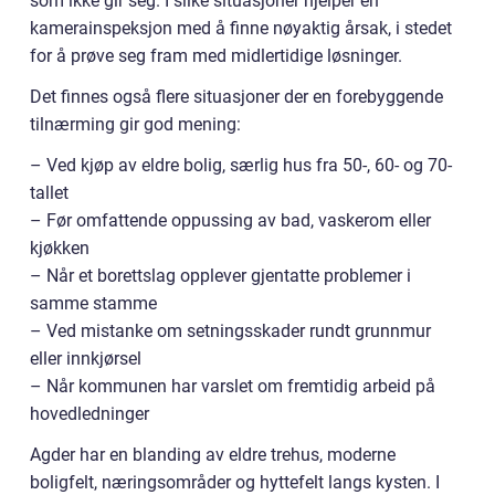
som ikke gir seg. I slike situasjoner hjelper en
kamerainspeksjon med å finne nøyaktig årsak, i stedet
for å prøve seg fram med midlertidige løsninger.
Det finnes også flere situasjoner der en forebyggende
tilnærming gir god mening:
– Ved kjøp av eldre bolig, særlig hus fra 50-, 60- og 70-
tallet
– Før omfattende oppussing av bad, vaskerom eller
kjøkken
– Når et borettslag opplever gjentatte problemer i
samme stamme
– Ved mistanke om setningsskader rundt grunnmur
eller innkjørsel
– Når kommunen har varslet om fremtidig arbeid på
hovedledninger
Agder har en blanding av eldre trehus, moderne
boligfelt, næringsområder og hyttefelt langs kysten. I