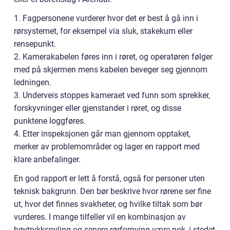
1. Fagpersonene vurderer hvor det er best å gå inn i
rørsystemet, for eksempel via sluk, stakekum eller
rensepunkt.
2. Kamerakabelen føres inn i røret, og operatøren følger
med på skjermen mens kabelen beveger seg gjennom
ledningen.
3. Underveis stoppes kameraet ved funn som sprekker,
forskyvninger eller gjenstander i røret, og disse
punktene loggføres.
4. Etter inspeksjonen går man gjennom opptaket,
merker av problemområder og lager en rapport med
klare anbefalinger.
En god rapport er lett å forstå, også for personer uten
teknisk bakgrunn. Den bør beskrive hvor rørene ser fine
ut, hvor det finnes svakheter, og hvilke tiltak som bør
vurderes. I mange tilfeller vil en kombinasjon av
høytrykkspyling og senere rørfornying være nok, i stedet