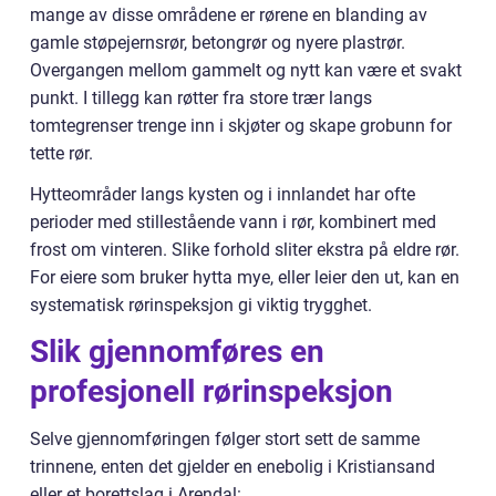
mange av disse områdene er rørene en blanding av
gamle støpejernsrør, betongrør og nyere plastrør.
Overgangen mellom gammelt og nytt kan være et svakt
punkt. I tillegg kan røtter fra store trær langs
tomtegrenser trenge inn i skjøter og skape grobunn for
tette rør.
Hytteområder langs kysten og i innlandet har ofte
perioder med stillestående vann i rør, kombinert med
frost om vinteren. Slike forhold sliter ekstra på eldre rør.
For eiere som bruker hytta mye, eller leier den ut, kan en
systematisk rørinspeksjon gi viktig trygghet.
Slik gjennomføres en
profesjonell rørinspeksjon
Selve gjennomføringen følger stort sett de samme
trinnene, enten det gjelder en enebolig i Kristiansand
eller et borettslag i Arendal: