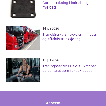
Gummipakning i industri og
hverdag
14 juli 2026
Truckførerkurs nøkkelen til trygg
og effektiv truckkjøring
11 juli 2026
Treningssenter i Oslo: Slik finner
du senteret som faktisk passer
Adresse