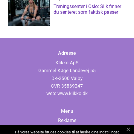
Treningssenter i Oslo: Slik finner
du senteret som faktisk passer
Adresse
web:
www.klikko.dk
Menu
Reklame
Om oss
På vores website bruges cookies til at huske dine indstillinger,