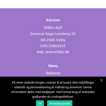
Adresse
web:
www.klikko.dk
Menu
Reklame
Om oss
På vores website bruges cookies til at huske dine indstillinger,
Cookies
statistik og personalisering af indhold og annoncer. Denne
information deles med tredjepart. Ved fortsat brug af websiden
Kontakt Oss
godkender du cookiepolitikken.
Sitemap
Ok
Privatlivspolitik