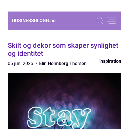
BUSINESSBLOGG.
no
Skilt og dekor som skaper synlighet
og identitet
inspiration
06 juni 2026
Elin Holmberg Thorsen