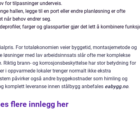
v for tilpasninger underveis.
nge hallen, legge til en port eller endre planløsning er ofte
et når behov endrer seg.
eprofiler, farger og glasspartier gjør det lett å kombinere funks
alpris. For totaløkonomien veier byggetid, montasjemetode og
le løsninger med lav arbeidsinnsats slår ofte mer komplekse
Riktig brann- og korrosjonsbeskyttelse har stor betydning for
er i oppvarmede lokaler trenger normalt ikke ekstra
system påvirker også andre byggekostnader som himling og
g og komplett leveranse innen stålbygg anbefales
eabygg.no
.
es flere innlegg her