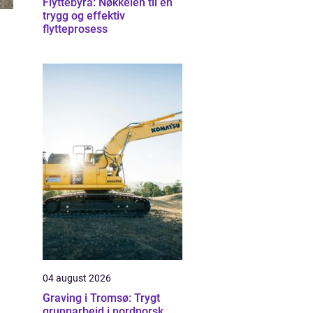
Flyttebyrå: Nøkkelen til en
trygg og effektiv
flytteprosess
04 august 2026
Graving i Tromsø: Trygt
grunnarbeid i nordnorsk