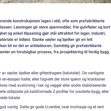
ærende konstruksjonen lages i stål, ofte som prefabrikkerte
sen. Løsningen gir store spennvidder, frie gulvflater og kort
t og enkel tilpasning gjør stål attraktivt for lager, industri,
eriale er tidløst. Slanke søyler og bjelker gir en lett
 kan bli en del av arkitekturen. Samtidig gir prefabrikkerte
ter en forutsigbar prosess, fra prosjektering til ferdig bygg.
av søyler, bjelker eller gitterdragere (takstoler). De vanligste
 en-etasjes haller, eller fagverk der store spenn og kranbaner
sikres med avstivning i tak og vegger eller andre stabiliserende
te stålplater på kaldformede Z-profiler for uisolerte bygg, eller
ede lokaler.
gså vanlig. Dette gir gode U-verdier, rask montasje og et rent