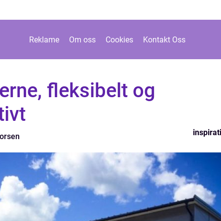
Reklame
Om oss
Cookies
Kontakt Oss
rne, fleksibelt og
ivt
inspirat
horsen