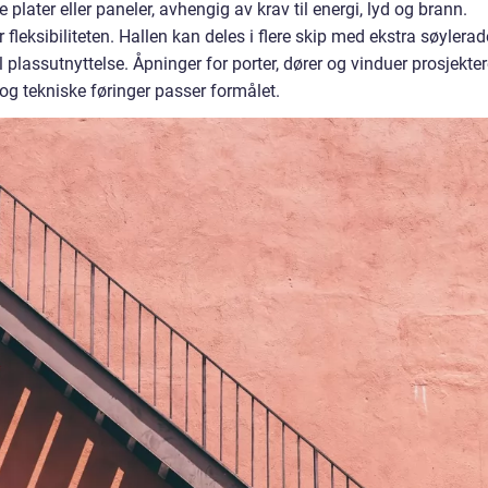
 plater eller paneler, avhengig av krav til energi, lyd og brann.
eksibiliteten. Hallen kan deles i flere skip med ekstra søylerade
l plassutnyttelse. Åpninger for porter, dører og vinduer prosjekte
ys og tekniske føringer passer formålet.