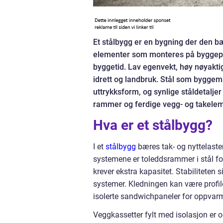
Et stålbygg er en bygning der den b
elementer som monteres på byggeplas
byggetid. Lav egenvekt, høy nøyaktighe
idrett og landbruk. Stål som byggemat
uttrykksform, og synlige ståldetaljer
rammer og ferdige vegg- og takelemen
Hva er et stålbygg?
I et
stålbygg
bæres tak- og nyttelaster 
systemene er toleddsrammer i stål for
krever ekstra kapasitet. Stabiliteten 
systemer. Kledningen kan være profiler
isolerte sandwichpaneler for oppvarm
Veggkassetter fylt med isolasjon er o