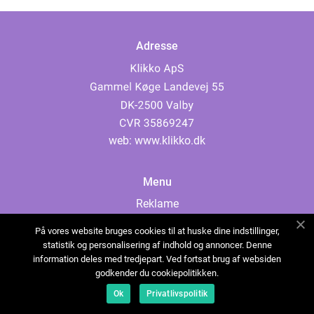
Adresse
web:
www.klikko.dk
Menu
Reklame
Om oss
På vores website bruges cookies til at huske dine indstillinger,
Cookies
statistik og personalisering af indhold og annoncer. Denne
information deles med tredjepart. Ved fortsat brug af websiden
Kontakt Oss
godkender du cookiepolitikken.
Sitemap
Ok
Privatlivspolitik