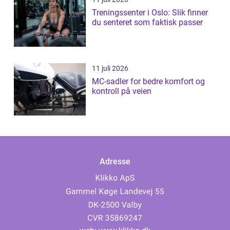
Treningssenter i Oslo: Slik finner
du senteret som faktisk passer
11 juli 2026
MC-sadler for bedre komfort og
kontroll på veien
Adresse