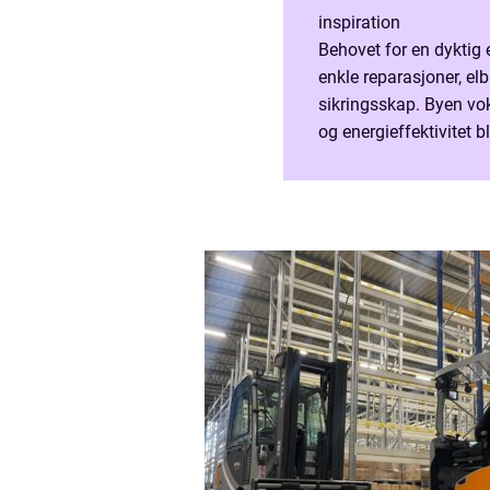
inspiration
Behovet for en dyktig e
enkle reparasjoner, elb
sikringsskap. Byen vok
og energieffektivitet b
at anlegget ditt er bygd 