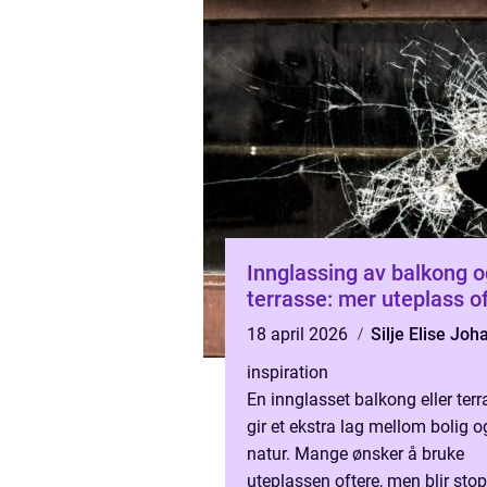
Innglassing av balkong o
terrasse
18 april 2026
Silje Elise Jo
inspiration
En innglasset balkong eller ter
gir et ekstra lag mellom bolig o
natur. Mange ønsker å bruke
uteplassen oftere, men blir sto