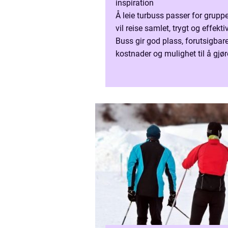
inspiration
Å leie turbuss passer for grupp
vil reise samlet, trygt og effektiv
Buss gir god plass, forutsigbar
kostnader og mulighet til å gjør
reisen til en hyggelig del av da
Mange velger t...