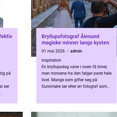
fektiv
Bryllupsfotograf Ålesund
magiske minner langs kysten
01 mai 2026
admin
inspiration
En bryllupsdag varer i noen få timer,
ktig på
men minnene fra den følger paret hele
livet. Mange som gifter seg på
al ser
Sunnmøre ser etter en fotograf som
både kjenner lyset, været og
ksibel,
omgivelsene og som klarer å f...