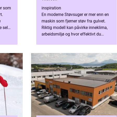
er som
inspiration
t.
En moderne Støvsuger er mer enn en
e
maskin som fjerner støv fra gulvet.
e selve
Riktig modell kan påvirke inneklima,
gen.
arbeidsmiljø og hvor effektivt du
bruker tiden din. Utvalget er stort fra
enkle husholdnings...