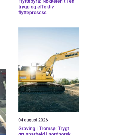
Flyttebyrå: Nøkkelen til en
trygg og effektiv
flytteprosess
04 august 2026
Graving i Tromsø: Trygt
grunnarbeid i nordnorsk