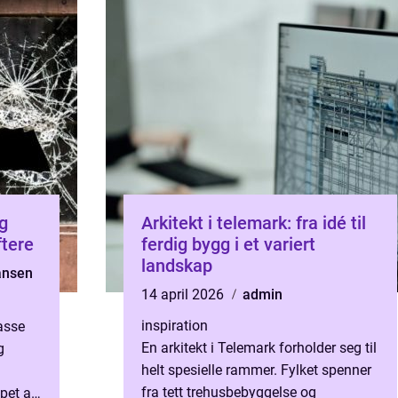
g
Arkitekt i telemark: fra idé til
: mer uteplass oftere
ferdig bygg i et variert
landskap
hansen
14 april 2026
admin
inspiration
rasse
En arkitekt i Telemark forholder seg til
g
helt spesielle rammer. Fylket spenner
fra tett trehusbebyggelse og
ppet av