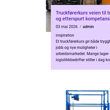
Truckførerkurs veien til trygg
og etterspurt kompetan
03 mai 2026
admin
inspiration
Et truckførerkurs gir både trygg
jobb og nye muligheter i
arbeidsmarkedet. Mange lager-
logistikkbedrifter stiller i dag k
truckførerbevis før de ansetter 
medarbeidere. Samtidig for...