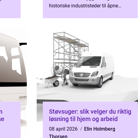
historiske industristeder til åpne
fjellvidder og kystlandskap. Hver tomt
a...
har sin egen karak...
Støvsuger: slik velger du riktig
se
løsning til hjem og arbeid
08 april 2026
Elin Holmberg
Thorsen