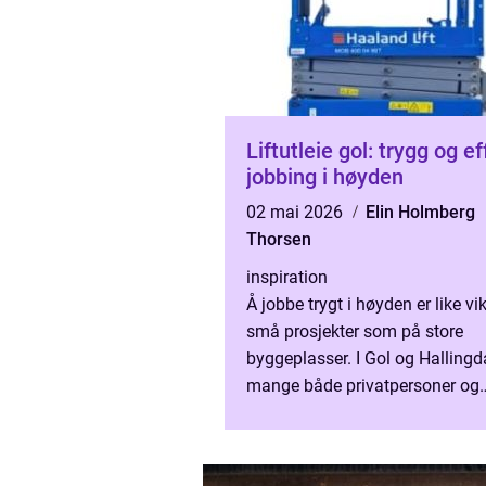
Liftutleie gol: trygg og ef
jobbing i høyden
02 mai 2026
Elin Holmberg
Thorsen
inspiration
Å jobbe trygt i høyden er like vi
små prosjekter som på store
byggeplasser. I Gol og Hallingd
mange både privatpersoner og
bedrifter at leie av lift gir en fle
sikker og kostnadsef...