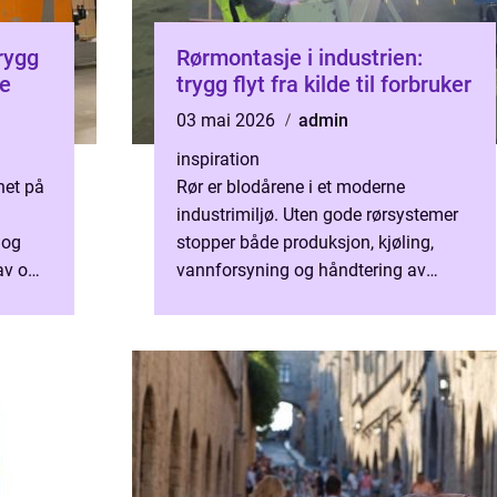
Rørmontasje i industrien:
se
trygg flyt fra kilde til forbruker
03 mai 2026
admin
inspiration
het på
Rør er blodårene i et moderne
industrimiljø. Uten gode rørsystemer
 og
stopper både produksjon, kjøling,
rav om
vannforsyning og håndtering av
nye
kjemikalier opp. Profesjonell
rørmontasje handler om å planlegge,
in...