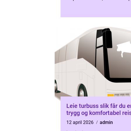
vind, regn, snø eller støy fra
omgivelsene. Med innglassing k
Leie turbuss slik får du en
trygg og komfortabel rei
12 april 2026
admin