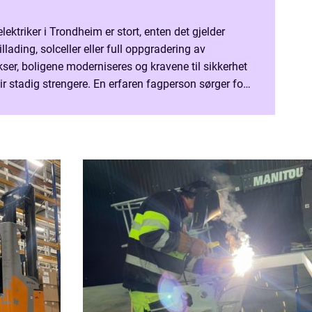
lektriker i Trondheim er stort, enten det gjelder
illading, solceller eller full oppgradering av
ser, boligene moderniseres og kravene til sikkerhet
lir stadig strengere. En erfaren fagperson sørger for
riktig fra start, og at ...