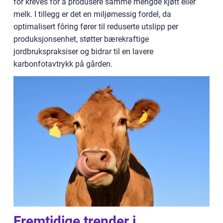
fôr kreves for å produsere samme mengde kjøtt eller
melk. I tillegg er det en miljømessig fordel, da
optimalisert fôring fører til reduserte utslipp per
produksjonsenhet, støtter bærekraftige
jordbrukspraksiser og bidrar til en lavere
karbonfotavtrykk på gården.
Fremtidige trender i