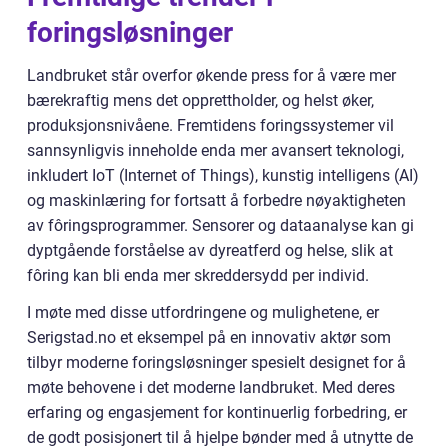
foringsløsninger
Landbruket står overfor økende press for å være mer
bærekraftig mens det opprettholder, og helst øker,
produksjonsnivåene. Fremtidens foringssystemer vil
sannsynligvis inneholde enda mer avansert teknologi,
inkludert IoT (Internet of Things), kunstig intelligens (AI)
og maskinlæring for fortsatt å forbedre nøyaktigheten
av fôringsprogrammer. Sensorer og dataanalyse kan gi
dyptgående forståelse av dyreatferd og helse, slik at
fôring kan bli enda mer skreddersydd per individ.
I møte med disse utfordringene og mulighetene, er
Serigstad.no et eksempel på en innovativ aktør som
tilbyr moderne foringsløsninger spesielt designet for å
møte behovene i det moderne landbruket. Med deres
erfaring og engasjement for kontinuerlig forbedring, er
de godt posisjonert til å hjelpe bønder med å utnytte de